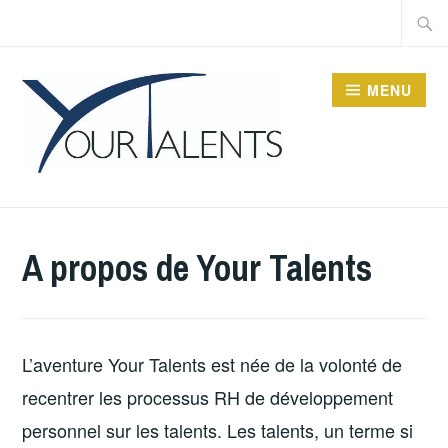
Accéder
Recher
au
contenu
MENU
principal
YOUR TALENTS,
COACHING & HR
A propos de Your Talents
CONSULTING
L’aventure Your Talents est née de la volonté de
recentrer les processus RH de développement
personnel sur les talents. Les talents, un terme si